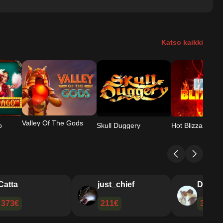
Katso kaikki
Valley Of The Gods
o
Skull Duggery
Hot Blizzard
K-9
Catta
just_ch
218€
373€
211€