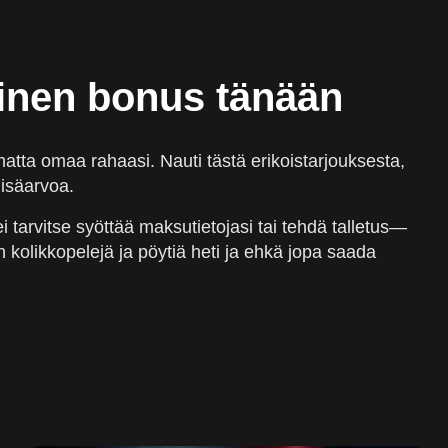
ainen bonus tänään
atta omaa rahaasi. Nauti tästä erikoistarjouksesta,
lisäarvoa.
i tarvitse syöttää maksutietojasi tai tehdä talletus—
n kolikkopelejä ja pöytiä heti ja ehkä jopa saada