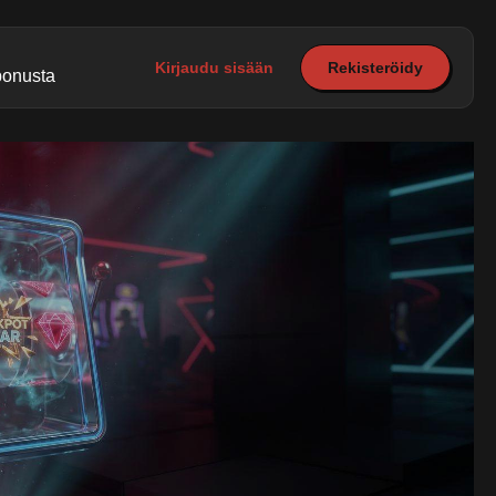
Kirjaudu sisään
Rekisteröidy
bonusta