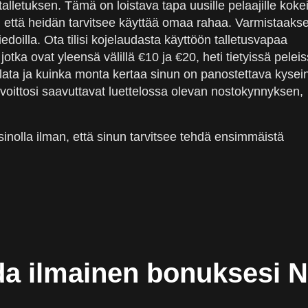
talletuksen. Tämä on loistava tapa uusille pelaajille kokei
an, että heidän tarvitsee käyttää omaa rahaa. Varmistaakse
iedoilla. Ota tilisi kojelaudasta käyttöön talletusvapaa
jotka ovat yleensä välillä €10 ja €20, heti tietyissä peleis
elata ja kuinka monta kertaa sinun on panostettava kysei
voittosi saavuttavat luettelossa olevan nostokynnyksen,
sinolla ilman, että sinun tarvitsee tehdä ensimmäistä
a ilmainen bonuksesi N