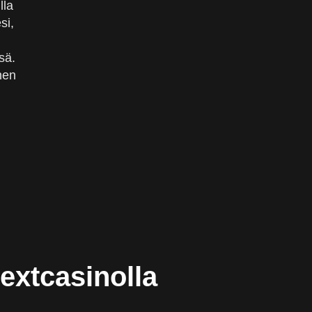
lla
si,
sä.
nen
extcasinolla