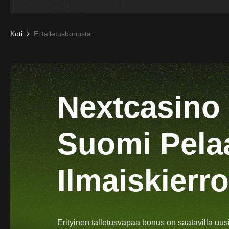
Koti
Ei talletusbonusta
Nextcasino
Suomi Pelaa
Ilmaiskierro
Erityinen talletusvapaa bonus on saatavilla uu